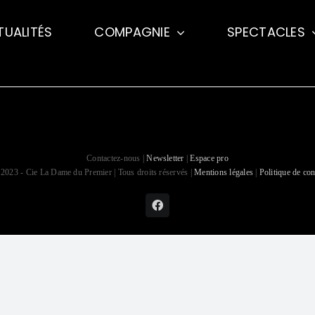
TUALITÉS
COMPAGNIE
SPECTACLES
Contactez-nous |
Newsletter
|
Espace pro
2023 - Cie La Dame du Premier | Tous droits réservés |
Mentions légales
|
Politique de con
Facebook