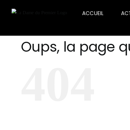
Passer
au
ACCUEIL
AC
contenu
Oups, la page q
404