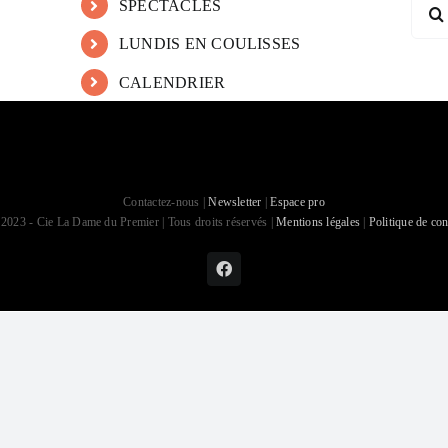
Reche
SPECTACLES
LUNDIS EN COULISSES
CALENDRIER
Contactez-nous |
Newsletter
|
Espace pro
2023 - Cie La Dame du Premier | Tous droits réservés |
Mentions légales
|
Politique de con
Facebook